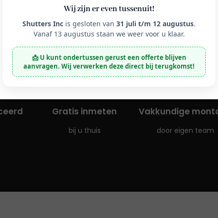
Wij zijn er even tussenuit!
Shutters Inc
is gesloten van
31 juli t/m 12 augustus
.
Vanaf 13 augustus staan we weer voor u klaar.
📩 U kunt ondertussen gerust een offerte blijven
aanvragen. Wij verwerken deze direct bij terugkomst!
iceerd
Gratis inmeten
Vakkundige mont
bij u thuis
door eigen team