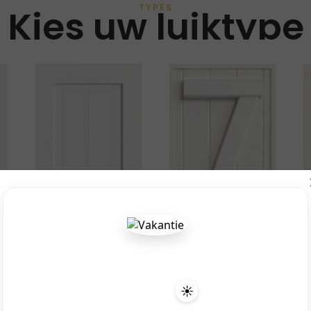
Kies uw luiktype
TYPES
☀️
Venster
Boerderij