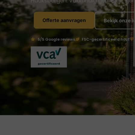
Haaksbergen. Vakkundig gemeten, ge
Offerte aanvragen
Bekijk onze l
5/5 Google reviews
FSC-gecertificeerd hout