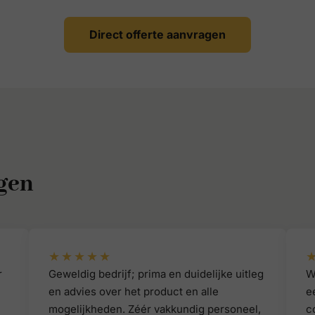
Direct offerte aanvragen
gen
★★★★★
r
Geweldig bedrijf; prima en duidelijke uitleg
W
en advies over het product en alle
e
mogelijkheden. Zéér vakkundig personeel,
c