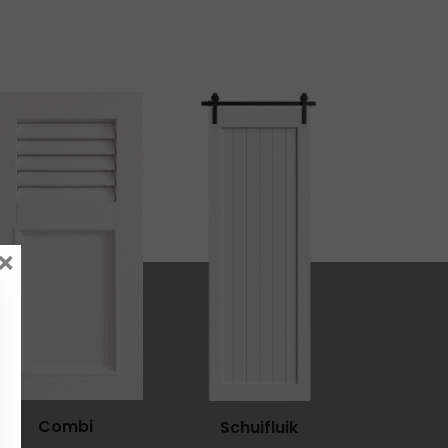
×
Combi
Schuifluik