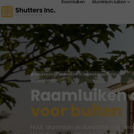
Raamluiken
Aluminium Luiken
🟡 Bezoek onze showroom in Haaksbergen · FSC-
gecertificeerd
Raamluiken 
voor buiten
Hout, aluminium en kunststof — op ma