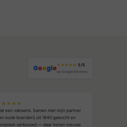
★★★★★
5/5
G
o
o
g
l
e
op Google Reviews
★★★★★
at een vakwerk. Samen met mijn partner
en oude boerderij uit 1840 gekocht en
ompleet verbouwd — daar horen nieuwe