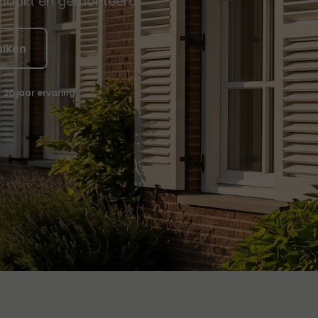
maakt en gemonteerd.
uiken
20 jaar ervaring