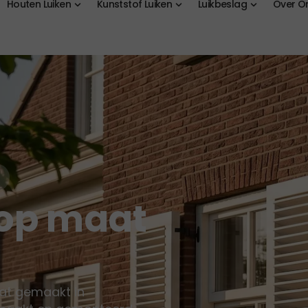
Houten Luiken
Kunststof Luiken
Luikbeslag
Over O
op maat
at gemaakt in