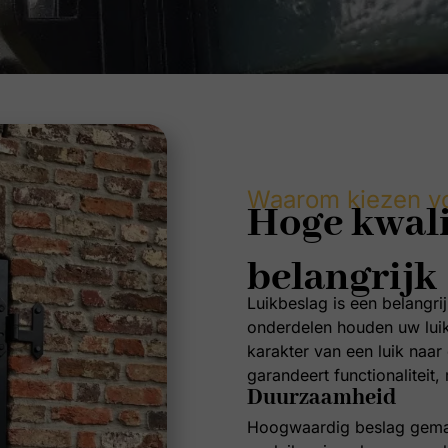
Waarom kiezen vo
Hoge kwalit
belangrijk
Luikbeslag is een belangri
onderdelen houden uw luik n
karakter van een luik naar
garandeert functionaliteit,
Duurzaamheid
Hoogwaardig beslag gemaa