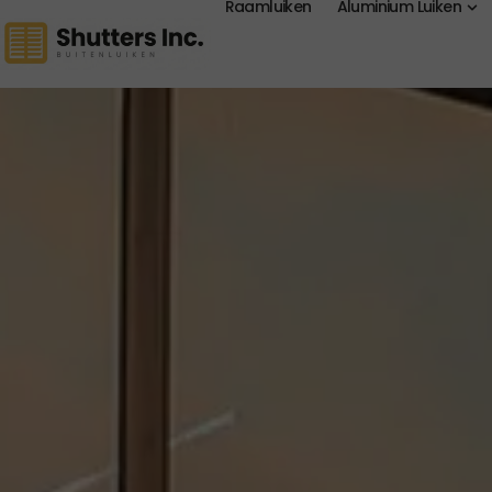
Raamluiken
Aluminium Luiken