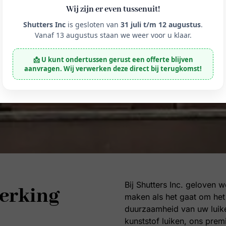
Wij zijn er even tussenuit!
Shutters Inc
is gesloten van
31 juli t/m 12 augustus
.
Vanaf 13 augustus staan we weer voor u klaar.
📩 U kunt ondertussen gerust een offerte blijven
aanvragen. Wij verwerken deze direct bij terugkomst!
Bij Shutters Inc. geloven w
erking
maken als het gaat om het u
duurzaamheid van uw luiken
kunststof luiken, ons prem