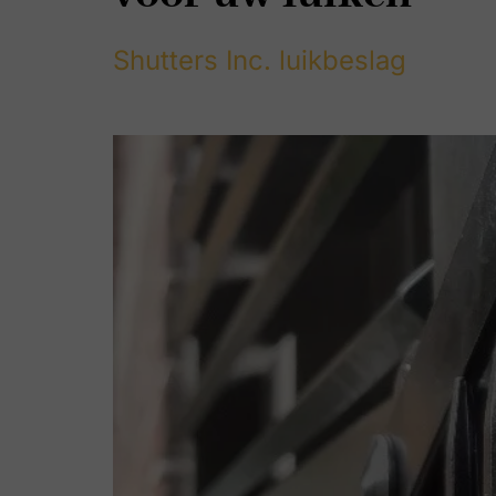
Shutters Inc. luikbeslag