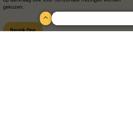
gekozen.
Bereik Ons
Functionaliteit en veiligheid
Onze aluminium vensterluiken bieden meer dan alleen
een mooie uitstraling. Ze zijn ontworpen om uw huis
of bedrijfspand te beschermen tegen zonlicht, kou en
ongewenste inkijk. De stevige constructie van de
luiken zorgt voor extra beveiliging.
Daarnaast helpen onze luiken bij het reguleren van de
temperatuur in uw huis. In de zomer houden ze de
warmte buiten, terwijl ze in de winter isolerend
werken. Dit draagt bij aan lagere energiekosten en
een comfortabeler binnenklimaat.