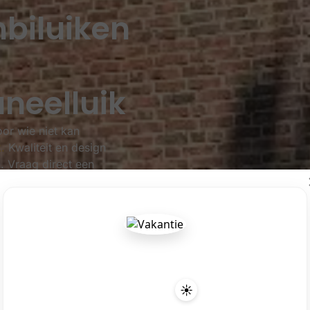
biluiken
aneelluik
oor wie niet kan
.
Kwaliteit en design
 Vraag direct een
luminium luiken
☀️