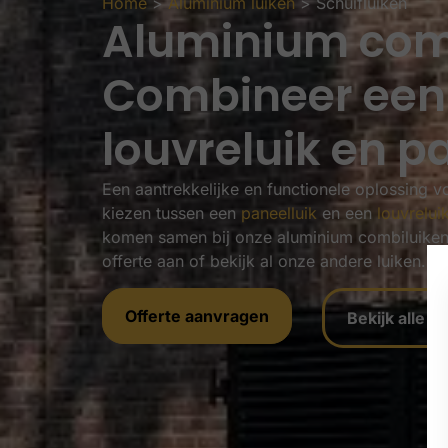
Home
>
Aluminium luiken
>
Schuifluiken
Aluminium com
Combineer een
louvreluik en p
Een aantrekkelijke en functionele oplossing v
kiezen tussen een
paneelluik
en een
louvreluik
komen samen bij onze aluminium combiluiken.
offerte aan of bekijk al onze andere luiken.
Offerte aanvragen
Bekijk alle a