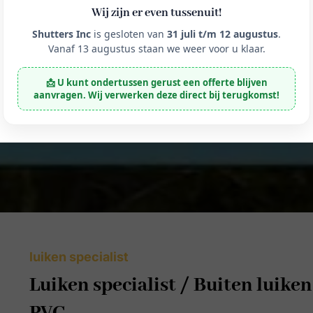
Wij zijn er even tussenuit!
Shutters Inc
is gesloten van
31 juli t/m 12 augustus
.
Vanaf 13 augustus staan we weer voor u klaar.
📩 U kunt ondertussen gerust een offerte blijven
aanvragen. Wij verwerken deze direct bij terugkomst!
luiken specialist
Luiken specialist / Buiten luik