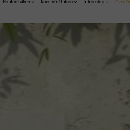
Houten Luiken
Kunststof Luiken
Luikbeslag
Over O