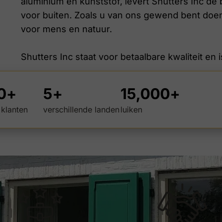
aluminium en kunststof, levert Shutters Inc de
voor buiten. Zoals u van ons gewend bent doen
voor mens en natuur.
Shutters Inc staat voor betaalbare kwaliteit en 
0
+
5
+
15,000
+
 klanten
verschillende landen
luiken