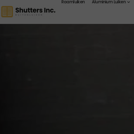
Raamluiken
Aluminium Luiken