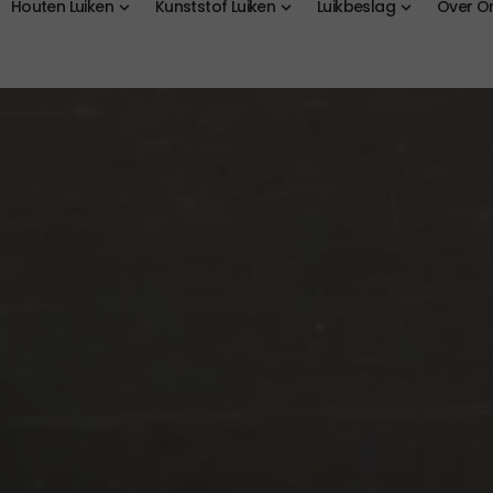
Houten Luiken
Kunststof Luiken
Luikbeslag
Over O