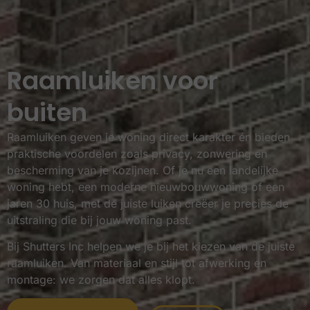
Raamluiken voor
buiten
Raamluiken geven je woning direct karakter én bieden
praktische voordelen zoals privacy, zonwering en
bescherming van je kozijnen. Of je nu een landelijke
woning hebt, een moderne nieuwbouwwoning of een
jaren 30 huis, met de juiste luiken creëer je precies de
uitstraling die bij jouw woning past.
Bij Shutters Inc helpen we je bij het kiezen van de juiste
raamluiken. Van materiaal en stijl tot afwerking en
montage: we zorgen dat alles klopt.