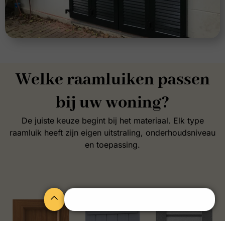
Welke raamluiken passen
bij uw woning?
De juiste keuze begint bij het materiaal. Elk type
raamluik heeft zijn eigen uitstraling, onderhoudsniveau
en toepassing.