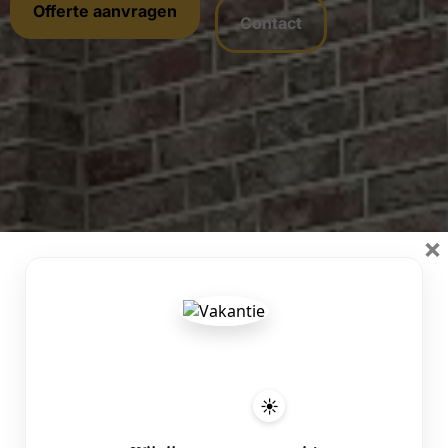
Offerte aanvragen
Contact
×
☀️