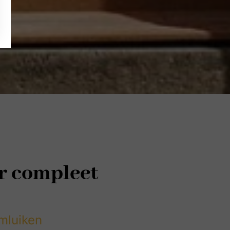
or compleet
mluiken