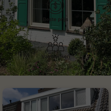
Beste prijs
De beste prijs-kwaliteitverhouding vindt u bij Shutters Inc. Vraag hier
een offerte aan of bezoek één van onze dealers.
Beste prijs
Vakmensen
Met meer dan 30 jaar ervaring zjin wij een specialist in het maken,
inmeten en monteren van hoge kwaliteit raamluiken.
Vakmensen