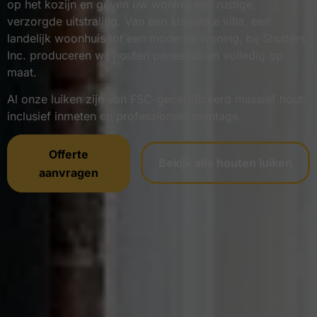
op het kozijn en geven uw woning een rustige,
verzorgde uitstraling. Van een klassieke villa, een
landelijk woonhuis tot een moderne woning, bij Shutters
Inc. produceren wij houten paneelluiken volledig op
maat.
Al onze luiken zijn van FSC-gecertificeerd massief hout,
inclusief inmeten en professionele montage.
Offerte
Bekijk alle houten luiken
aanvragen