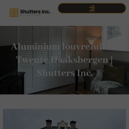
Aluminium louvreluiken
Twente Haaksbergen |
Shutters Inc.