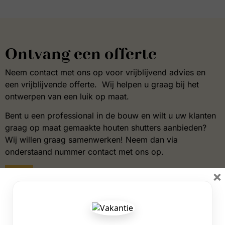
Ontvang een offerte
Neem contact met ons op voor vrijblijvend advies en
een vrijblijvende offerte. Wij helpen u graag bij het
ontwerpen van een luik op maat.
Bent u een professional in de bouw en wilt u uw klanten
graag op maat gemaakte houten shutters aanbieden?
Wij willen graag samenwerken! Neem dan via
onderstaand nummer contact met ons op.
×
+31 53 572 6875
info@shuttersinc.nl