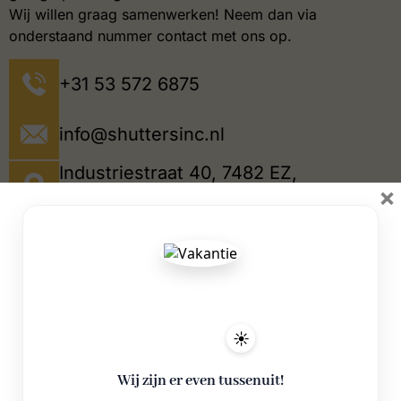
Wij willen graag samenwerken! Neem dan via
onderstaand nummer contact met ons op.
+31 53 572 6875
info@shuttersinc.nl
Industriestraat 40, 7482 EZ,
×
Haaksbergen
☀️
Wij zijn er even tussenuit!