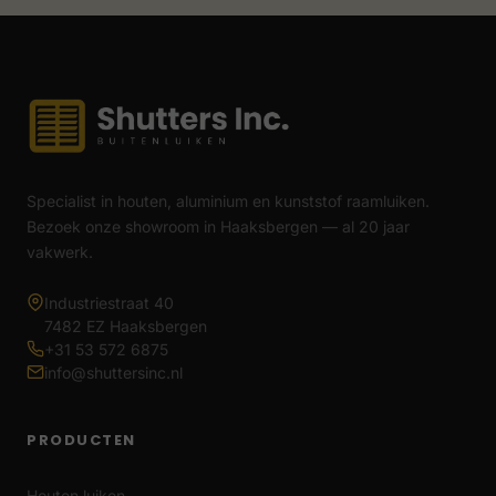
Specialist in houten, aluminium en kunststof raamluiken.
Bezoek onze showroom in Haaksbergen — al 20 jaar
vakwerk.
Industriestraat 40
7482 EZ Haaksbergen
+31 53 572 6875
info@shuttersinc.nl
PRODUCTEN
Houten luiken