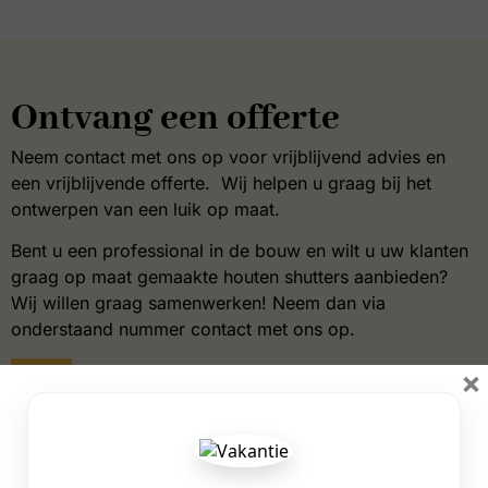
Ontvang een offerte
Neem contact met ons op voor vrijblijvend advies en
een vrijblijvende offerte. Wij helpen u graag bij het
ontwerpen van een luik op maat.
Bent u een professional in de bouw en wilt u uw klanten
graag op maat gemaakte houten shutters aanbieden?
Wij willen graag samenwerken! Neem dan via
onderstaand nummer contact met ons op.
×
+31 53 572 6875
info@shuttersinc.nl