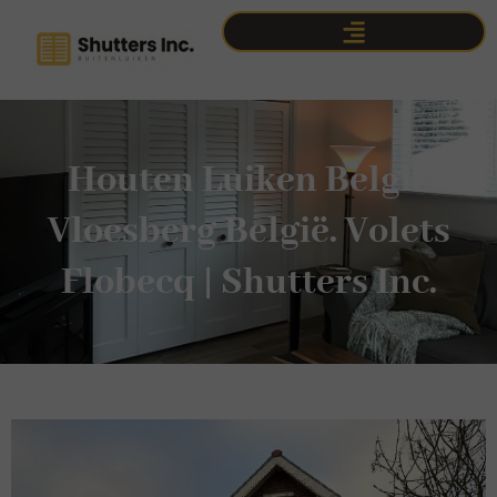
Houten Luiken België
Vloesberg België. Volets
Flobecq | Shutters Inc.