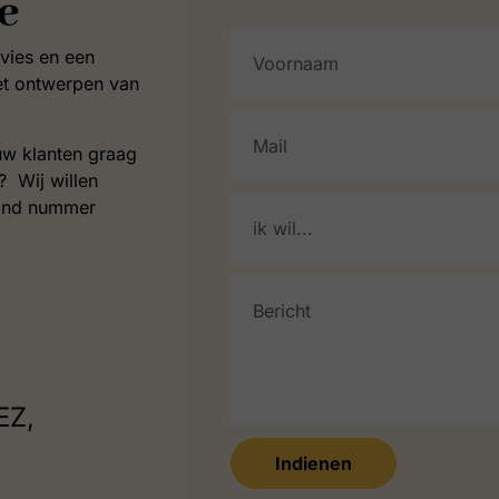
e
vies en een
het ontwerpen van
uw klanten graag
 Wij willen
and nummer
EZ,
Indienen