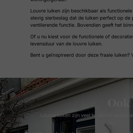
Louvre luiken zijn beschikbaar als functionele
stevig sierbeslag dat de luiken perfect op d
ventilerende functie. Bovendien geeft het bin
Of u nu kiest voor de functionele of decorat
levensduur van de louvre luiken.
Bent u geïnspireerd door deze fraaie luiken? V
Ook 
Louvre luiken
zijn veel te zien in lande