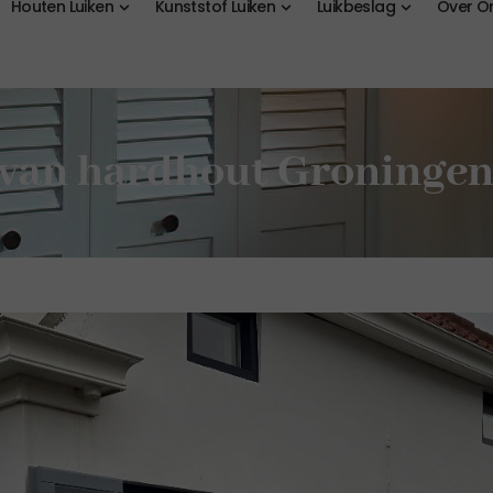
Houten Luiken
Kunststof Luiken
Luikbeslag
Over O
van hardhout Groningen 