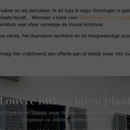
 luiken en als sierluiken. In dit huis in regio Groningen is 
e plaats houdt. Wanneer u kiest voor
functionele louvre luik
nenshuis veel sfeer vanwege de mooie lichtinval.
ieve versie, het duurzame hardhout en de hoogwaardige pro
raag hier vrijblijvend een offerte aan of bekijk meer info o
Louvre luiken laten plaa
n als Frankrijk en Spanje, maar hebben inmiddels ook op hu
toegepast op allerlei soorten woningen.