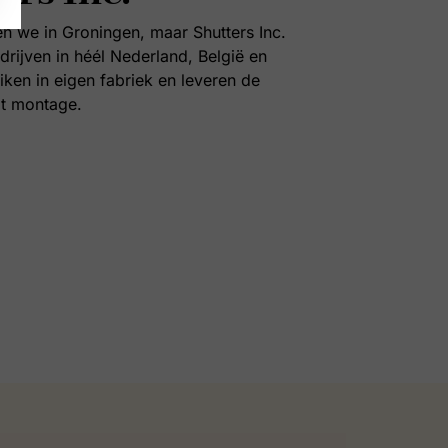
en we in Groningen, maar Shutters Inc.
drijven in héél Nederland, België en
iken in eigen fabriek en leveren de
ot montage.