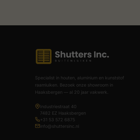
Specialist in houten, aluminium en kunststof
raamluiken. Bezoek onze showroom in
Haaksbergen — al 20 jaar vakwerk.
Industriestraat 40
7482 EZ Haaksbergen
+31 53 572 6875
info@shuttersinc.nl