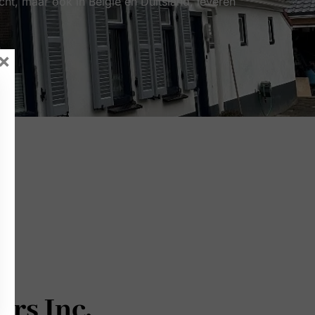
ht, maar ook in België en Duitsland, leveren
×
ers Inc.