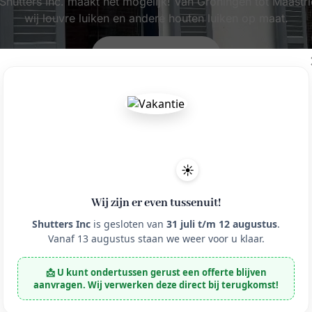
hutters Inc. maakt het mogelijk! Van Groningen tot Maastric
wij louvre luiken en andere houten luiken op maat.
Vraag Offerte Aan
☀️
Wij zijn er even tussenuit!
Shutters Inc
is gesloten van
31 juli t/m 12 augustus
.
Vanaf 13 augustus staan we weer voor u klaar.
📩 U kunt ondertussen gerust een offerte blijven
aanvragen. Wij verwerken deze direct bij terugkomst!
Over
Over Shutt