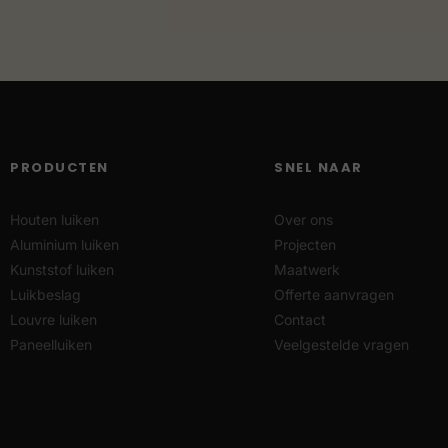
PRODUCTEN
SNEL NAAR
Houten luiken
Over ons
Aluminium luiken
Projecten
Kunststof luiken
Maatwerk
Luikbeslag
Offerte aanvragen
Louvre luiken
Contact
Paneelluiken
Veelgestelde vragen