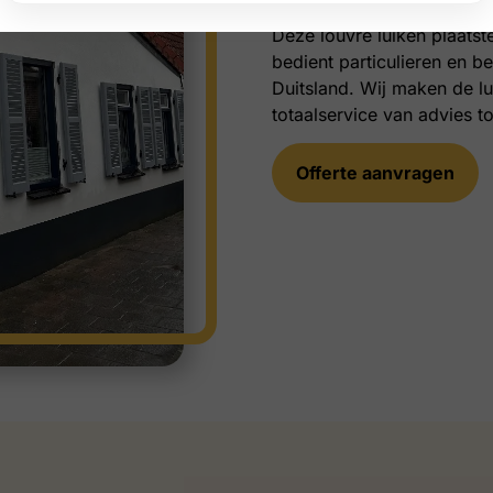
Deze louvre luiken plaatst
bedient particulieren en be
Duitsland. Wij maken de lu
totaalservice van advies t
Offerte aanvragen