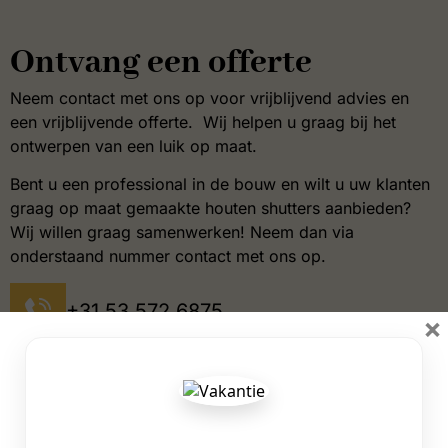
Ontvang een offerte
Neem contact met ons op voor vrijblijvend advies en
een vrijblijvende offerte. Wij helpen u graag bij het
ontwerpen van een luik op maat.
Bent u een professional in de bouw en wilt u uw klanten
graag op maat gemaakte houten shutters aanbieden?
Wij willen graag samenwerken! Neem dan via
onderstaand nummer contact met ons op.
+31 53 572 6875
×
info@shuttersinc.nl
Industriestraat 40, 7482 EZ,
Haaksbergen