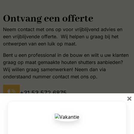
Ontvang een offerte
Neem contact met ons op voor vrijblijvend advies en
een vrijblijvende offerte. Wij helpen u graag bij het
ontwerpen van een luik op maat.
Bent u een professional in de bouw en wilt u uw klanten
graag op maat gemaakte houten shutters aanbieden?
Wij willen graag samenwerken! Neem dan via
onderstaand nummer contact met ons op.
+31 53 572 6875
×
info@shuttersinc.nl
Industriestraat 40, 7482 EZ,
Haaksbergen