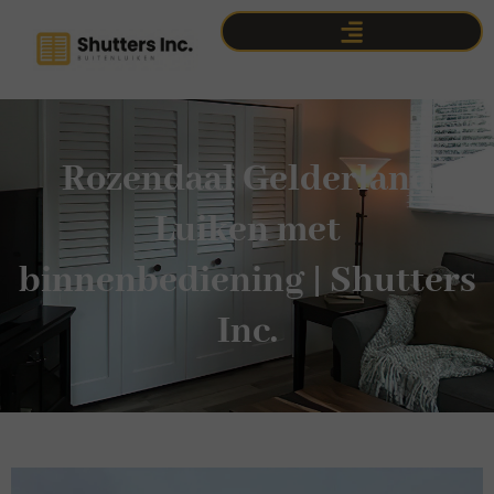
Rozendaal Gelderland
Luiken met
binnenbediening | Shutters
Inc.