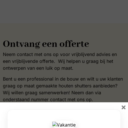
Ontvang een offerte
Neem contact met ons op voor vrijblijvend advies en
een vrijblijvende offerte. Wij helpen u graag bij het
ontwerpen van een luik op maat.
Bent u een professional in de bouw en wilt u uw klanten
graag op maat gemaakte houten shutters aanbieden?
Wij willen graag samenwerken! Neem dan via
onderstaand nummer contact met ons op.
×
+31 53 572 6875