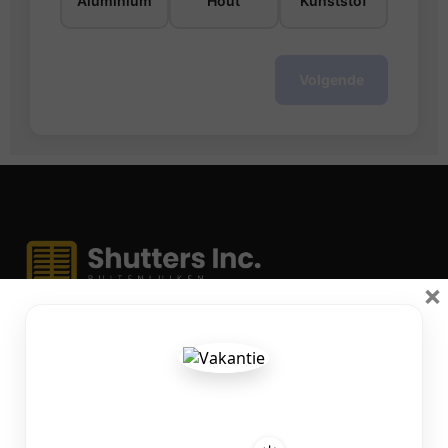
Aluminium
Hout
Kunststof
Volgende
×
Specialist in houten, aluminium en kunststof raamluiken.
Bezoek onze showroom in Haaksbergen — al 20 jaar
vakwerk.
Industriestraat 40
7482 EZ Haaksbergen